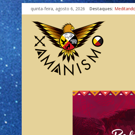
quinta-feira, agosto 6, 2026
Destaques:
Meditand
Autosufici
Xamanismo
Totens – 
Imaginaçã