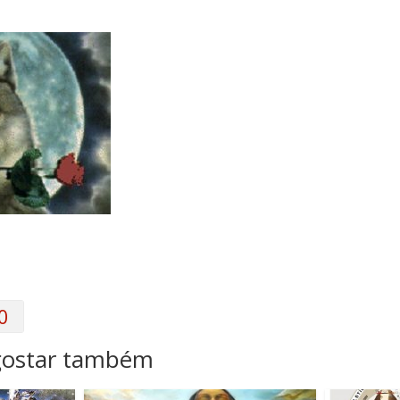
0
gostar também