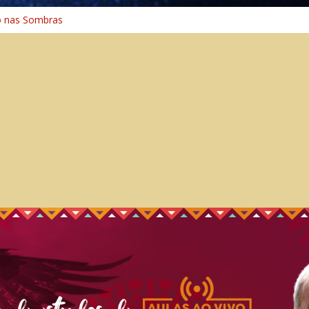
o nas Sombras
ência: A Jornada do Espírito Ancestral
 Universal
Caminho Espiritual – Crescimento
o na Cura