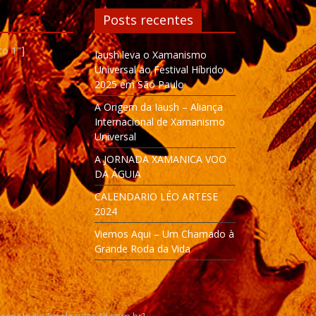
Posts recentes
to 1"]
Iaush leva o Xamanismo
Universal ao Festival Híbrido
2025 em São Paulo
A Origem da Iaush – Aliança
Internacional de Xamanismo
Universal
A JORNADA XAMANICA VOO
DA ÁGUIA
CALENDARIO LÉO ARTESE
2024
Viemos Aqui – Um Chamado à
Grande Roda da Vida