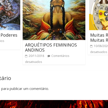
 Poderes
Muitas 
Muitas R
ios
ARQUÉTIPOS FEMININOS
10/08/202
ANDINOS
desativados
20/11/2018
Comentários
desativados
ário
n
para publicar um comentário.