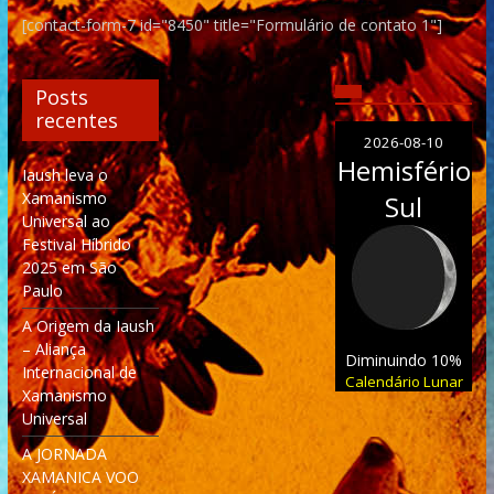
[contact-form-7 id="8450" title="Formulário de contato 1"]
Posts
recentes
2026-08-10
Hemisfério
Iaush leva o
Xamanismo
Sul
Universal ao
Festival Híbrido
2025 em São
Paulo
A Origem da Iaush
– Aliança
Diminuindo 10%
Internacional de
Calendário Lunar
Xamanismo
Universal
A JORNADA
XAMANICA VOO