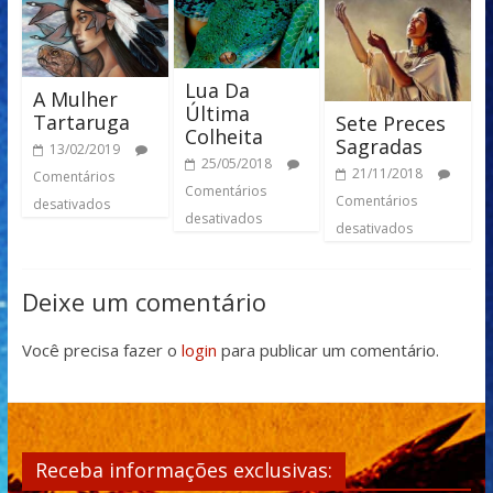
Lua Da
A Mulher
Última
Tartaruga
Sete Preces
Colheita
Sagradas
13/02/2019
25/05/2018
21/11/2018
Comentários
Comentários
Comentários
desativados
desativados
desativados
Deixe um comentário
Você precisa fazer o
login
para publicar um comentário.
Receba informações exclusivas: