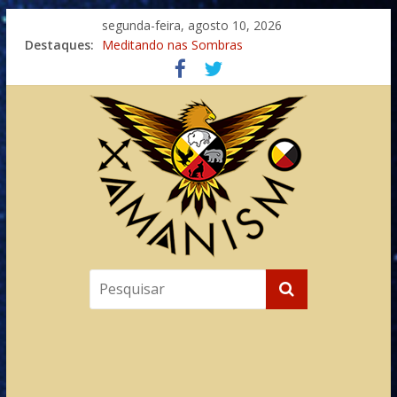
segunda-feira, agosto 10, 2026
Destaques:
Meditando nas Sombras
Autosuficiência: A Jornada do Espírito Ancestral
Xamanismo Universal
Totens – Caminho Espiritual – Crescimento
Imaginação na Cura