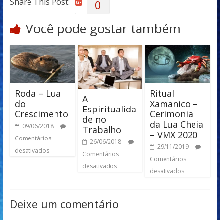
Share This Post:
0
Você pode gostar também
Roda – Lua
Ritual
A
do
Xamanico –
Espiritualida
Crescimento
Cerimonia
de no
da Lua Cheia
09/06/2018
Trabalho
– VMX 2020
Comentários
26/06/2018
29/11/2019
desativados
Comentários
Comentários
desativados
desativados
Deixe um comentário