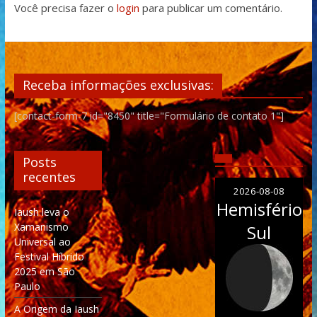
Você precisa fazer o
login
para publicar um comentário.
Receba informações exclusivas:
[contact-form-7 id="8450" title="Formulário de contato 1"]
Posts
recentes
2026-08-08
Hemisfério
Iaush leva o
Xamanismo
Sul
Universal ao
Festival Híbrido
2025 em São
Paulo
A Origem da Iaush