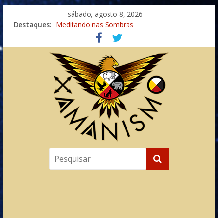
sábado, agosto 8, 2026
Destaques:
Meditando nas Sombras
Autosuficiência: A Jornada do Espírito Ancestral
Xamanismo Universal
Totens – Caminho Espiritual – Crescimento
Imaginação na Cura