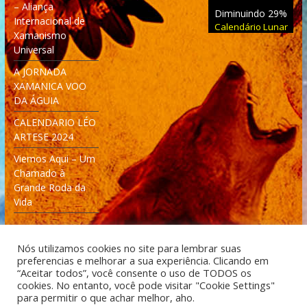
– Aliança
Diminuindo 29%
Internacional de
Calendário Lunar
Xamanismo
Universal
A JORNADA
XAMANICA VOO
DA ÁGUIA
CALENDARIO LÉO
ARTESE 2024
Viemos Aqui – Um
Chamado à
Grande Roda da
Vida
Nós utilizamos cookies no site para lembrar suas
preferencias e melhorar a sua experiência. Clicando em
“Aceitar todos”, você consente o uso de TODOS os
cookies. No entanto, você pode visitar "Cookie Settings"
Desenvolvido: Moleculas4D - Engenharia Espacial e
para permitir o que achar melhor, aho.