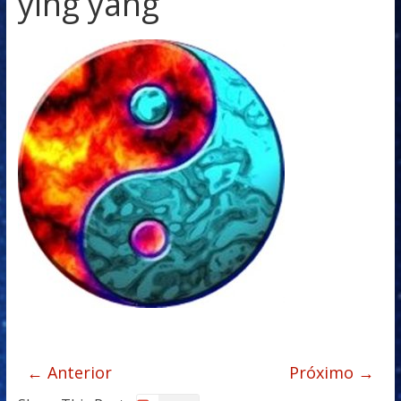
ying yang
← Anterior
Próximo →