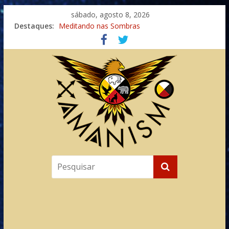
sábado, agosto 8, 2026
Destaques:
Meditando nas Sombras
Autosuficiência: A Jornada do Espírito Ancestral
Xamanismo Universal
Totens – Caminho Espiritual – Crescimento
Imaginação na Cura