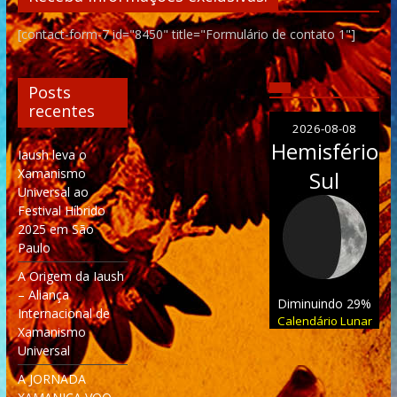
[contact-form-7 id="8450" title="Formulário de contato 1"]
Posts
recentes
2026-08-08
Hemisfério
Iaush leva o
Xamanismo
Sul
Universal ao
Festival Híbrido
2025 em São
Paulo
A Origem da Iaush
– Aliança
Diminuindo 29%
Internacional de
Calendário Lunar
Xamanismo
Universal
A JORNADA