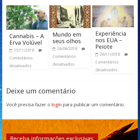
Experiência
Mundo em
Cannabis – A
nos EUA –
seus olhos
Erva Volúvel
Peiote
26/06/2018
15/11/2018
26/11/2018
Comentários
Comentários
Comentários
desativados
desativados
desativados
Deixe um comentário
Você precisa fazer o
login
para publicar um comentário.
Receba informações exclusivas: