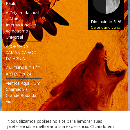
Paulo
A Origem da Iaush
– Aliança
Diminuindo 51%
Internacional de
Calendário Lunar
Xamanismo
Universal
A JORNADA
XAMANICA VOO
DA ÁGUIA
CALENDARIO LÉO
ARTESE 2024
Viemos Aqui – Um
Chamado à
Grande Roda da
Vida
Nós utilizamos cookies no site para lembrar suas
preferencias e melhorar a sua experiência. Clicando em