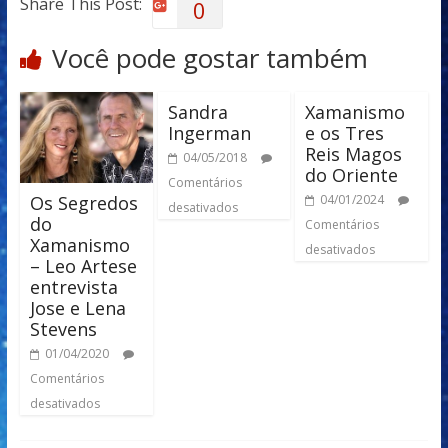
Share This Post:
0
Você pode gostar também
Sandra
Xamanismo
Ingerman
e os Tres
Reis Magos
04/05/2018
do Oriente
Comentários
Os Segredos
04/01/2024
desativados
do
Comentários
Xamanismo
desativados
– Leo Artese
entrevista
Jose e Lena
Stevens
01/04/2020
Comentários
desativados