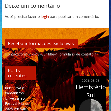
Deixe um comentário
Você precisa fazer o
login
para publicar um comentário.
Receba informações exclusivas:
[contact-form-7 id="8450" title="Formulário de contato 1"]
Posts
recentes
2026-08-06
Hemisfério
Iaush leva o
Xamanismo
Sul
Universal ao
Festival Híbrido
2025 em São