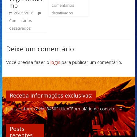
mo
Comentários
desativados
26/05/2018
Comentários
desativados
Deixe um comentário
Você precisa fazer o
login
para publicar um comentário.
Receba informações exclusivas:
[contact-form-7 id="8450" title="Formulário de contato 1"]
Posts
recentes