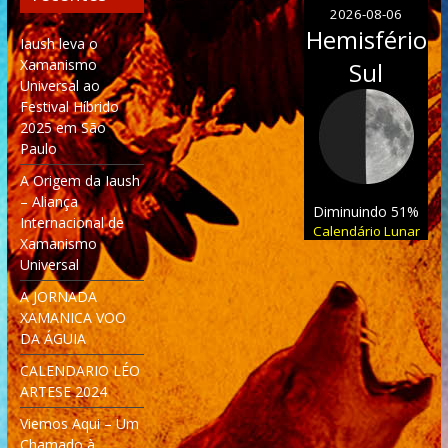
2026-08-06
Hemisfério
Iaush leva o
Xamanismo
Sul
Universal ao
Festival Híbrido
2025 em São
Paulo
A Origem da Iaush
– Aliança
Diminuindo 51%
Internacional de
Calendário Lunar
Xamanismo
Universal
A JORNADA
XAMANICA VOO
DA ÁGUIA
CALENDARIO LÉO
ARTESE 2024
Viemos Aqui – Um
Chamado à