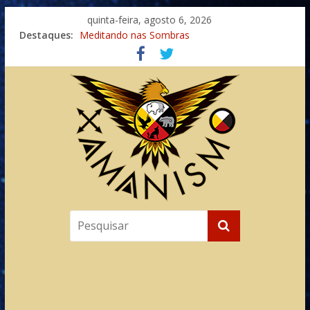
quinta-feira, agosto 6, 2026
Destaques:
Meditando nas Sombras
Autosuficiência: A Jornada do Espírito Ancestral
Xamanismo Universal
Totens – Caminho Espiritual – Crescimento
Imaginação na Cura