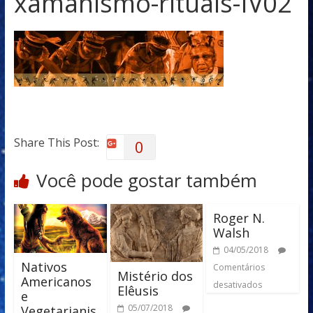
xamanismo-rituais-IV02
Share This Post:
0
Você pode gostar também
Roger N.
Walsh
04/05/2018
Nativos
Comentários
Mistério dos
Americanos
desativados
Elêusis
e
05/07/2018
Vegetarianis