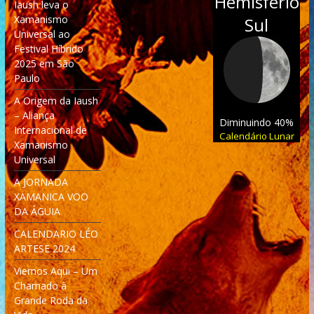
Hemisfério
Iaush leva o
Xamanismo
Sul
Universal ao
Festival Híbrido
2025 em São
Paulo
A Origem da Iaush
– Aliança
Diminuindo 40%
Internacional de
Calendário Lunar
Xamanismo
Universal
A JORNADA
XAMANICA VOO
DA ÁGUIA
CALENDARIO LÉO
ARTESE 2024
Viemos Aqui – Um
Chamado à
Grande Roda da