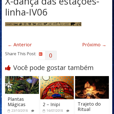
X-dança das estaçoes-
linha-IV06
← Anterior
Próximo →
Share This Post:
0
Você pode gostar também
Plantas
Trajeto do
2 – Inipi
Mágicas
Ritual
16/07/2018
23/10/2018