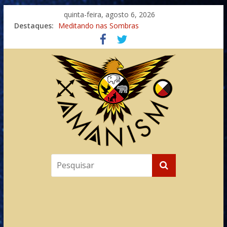
quinta-feira, agosto 6, 2026
Imaginação na Cura
Destaques:
Meditando nas Sombras
Autosuficiência: A Jornada do Espírito Ancestral
Xamanismo Universal
Totens – Caminho Espiritual – Crescimento