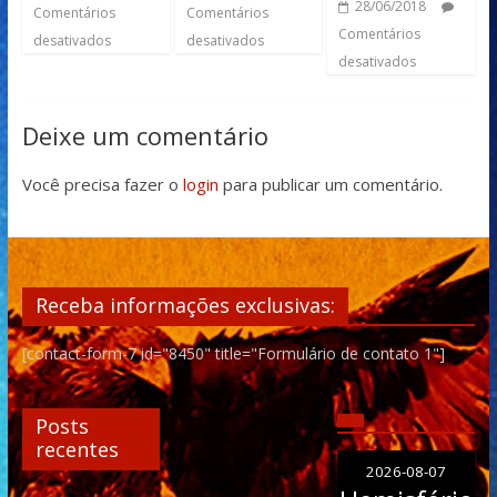
28/06/2018
Comentários
Comentários
Comentários
desativados
desativados
desativados
Deixe um comentário
Você precisa fazer o
login
para publicar um comentário.
Receba informações exclusivas:
[contact-form-7 id="8450" title="Formulário de contato 1"]
Posts
recentes
2026-08-07