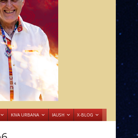
KIVA URBANA
IAUSH
X-BLOG
e6