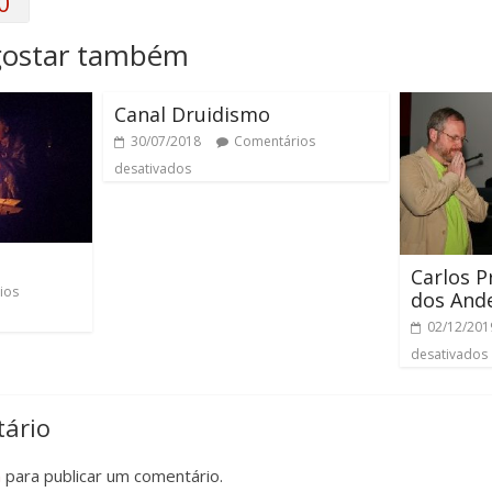
0
gostar também
Canal Druidismo
30/07/2018
Comentários
desativados
Carlos P
ios
dos And
02/12/201
desativados
ário
n
para publicar um comentário.