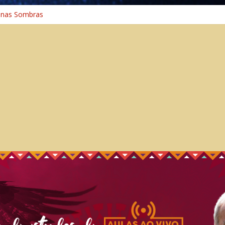
 nas Sombras
ncia: A Jornada do Espírito Ancestral
 Universal
aminho Espiritual – Crescimento
 na Cura