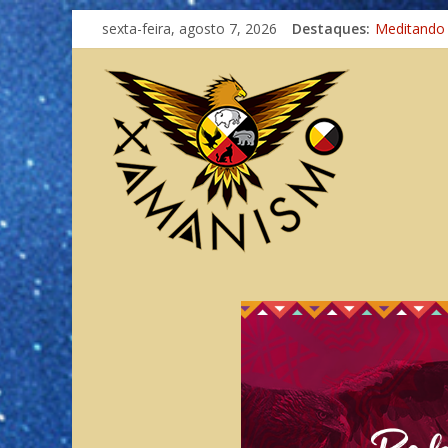
sexta-feira, agosto 7, 2026
Destaques:
Meditando
Autosuficiê
Xamanismo
Totens – C
Imaginação