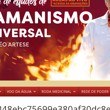
VOO DA ÁGUIA
RODA MEDICINAL
REDE DE PODER
348ebc75699e380af30dc8