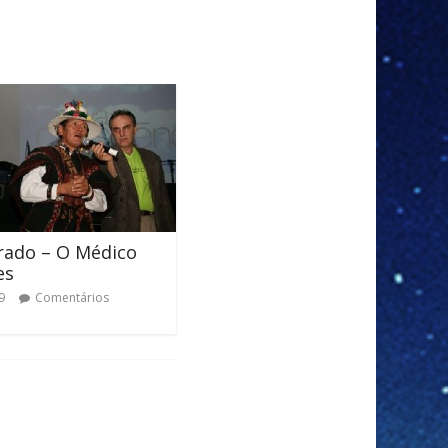
rado – O Médico
es
9
Comentários