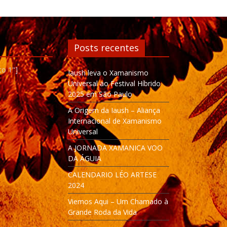
Posts recentes
to 1"]
Iaush leva o Xamanismo
Universal ao Festival Híbrido
2025 em São Paulo
A Origem da Iaush – Aliança
Internacional de Xamanismo
Universal
A JORNADA XAMANICA VOO
DA ÁGUIA
CALENDARIO LÉO ARTESE
2024
Viemos Aqui – Um Chamado à
Grande Roda da Vida