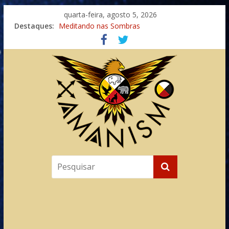
quarta-feira, agosto 5, 2026
Destaques:
Meditando nas Sombras
Autosuficiência: A Jornada do Espírito Ancestral
Xamanismo Universal
Totens – Caminho Espiritual – Crescimento
Imaginação na Cura