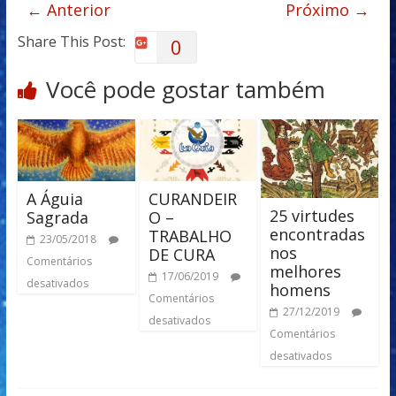
← Anterior
Próximo →
Share This Post:
0
Você pode gostar também
A Águia
CURANDEIR
25 virtudes
Sagrada
O –
encontradas
TRABALHO
23/05/2018
nos
DE CURA
Comentários
melhores
17/06/2019
desativados
homens
Comentários
27/12/2019
desativados
Comentários
desativados