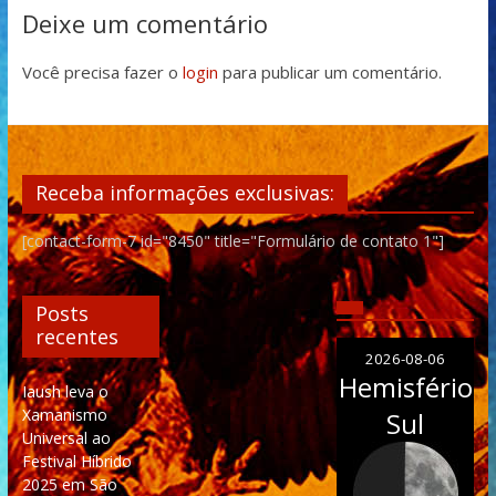
Deixe um comentário
Você precisa fazer o
login
para publicar um comentário.
Receba informações exclusivas:
[contact-form-7 id="8450" title="Formulário de contato 1"]
Posts
recentes
2026-08-06
Hemisfério
Iaush leva o
Xamanismo
Sul
Universal ao
Festival Híbrido
2025 em São