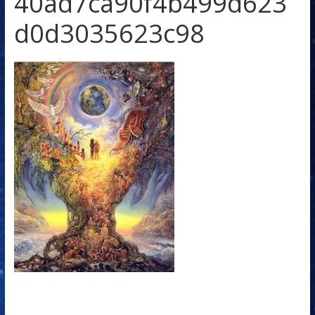
40ad7ca90f4b499d623
d0d3035623c98