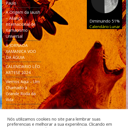
Paulo
A Origem da Iaush
– Aliança
Diminuindo 51%
Internacional de
Calendário Lunar
Xamanismo
Universal
A JORNADA
XAMANICA VOO
DA ÁGUIA
CALENDARIO LÉO
ARTESE 2024
Viemos Aqui – Um
Chamado à
Grande Roda da
Vida
Nós utilizamos cookies no site para lembrar suas
preferencias e melhorar a sua experiência. Clicando em