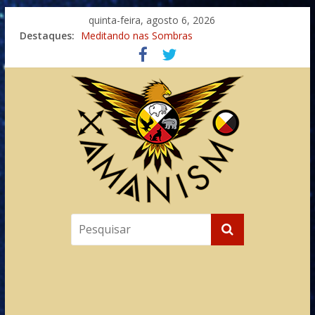
quinta-feira, agosto 6, 2026
Destaques:
Meditando nas Sombras
Autosuficiência: A Jornada do Espírito Ancestral
Xamanismo Universal
Totens – Caminho Espiritual – Crescimento
Imaginação na Cura