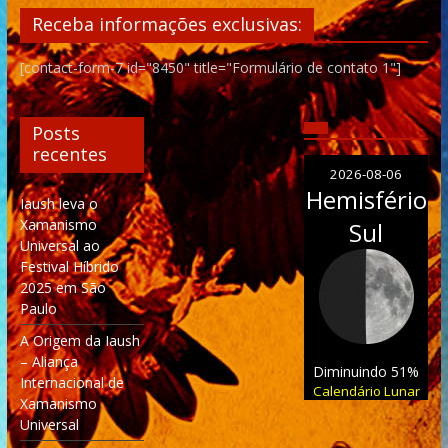
Receba informações exclusivas:
[contact-form-7 id="8450" title="Formulário de contato 1"]
Posts
recentes
2026-08-06
Hemisfério
Iaush leva o
Xamanismo
Sul
Universal ao
Festival Híbrido
2025 em São
Paulo
A Origem da Iaush
– Aliança
Diminuindo 51%
Internacional de
Calendário Lunar
Xamanismo
Universal