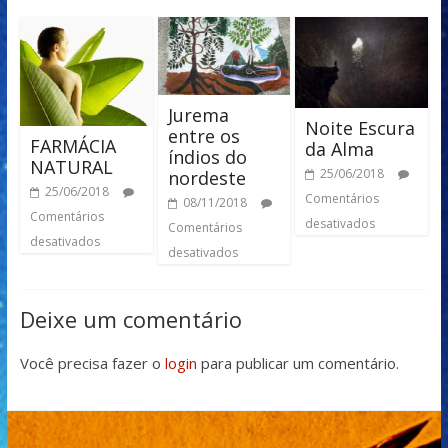
Jurema
Noite Escura
entre os
FARMÁCIA
da Alma
índios do
NATURAL
25/06/2018
nordeste
25/06/2018
Comentários
08/11/2018
Comentários
desativados
Comentários
desativados
desativados
Deixe um comentário
Você precisa fazer o
login
para publicar um comentário.