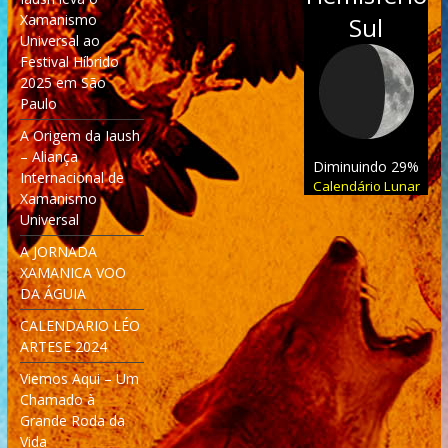
Xamanismo
Sul
Universal ao
Festival Híbrido
2025 em São
Paulo
A Origem da Iaush
– Aliança
Diminuindo 29%
Internacional de
Calendário Lunar
Xamanismo
Universal
A JORNADA
XAMANICA VOO
DA ÁGUIA
CALENDARIO LÉO
ARTESE 2024
Viemos Aqui – Um
Chamado à
Grande Roda da
Vida