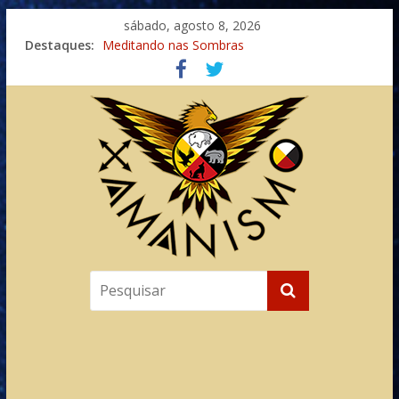
sábado, agosto 8, 2026
Destaques:
Meditando nas Sombras
Autosuficiência: A Jornada do Espírito Ancestral
Xamanismo Universal
Totens – Caminho Espiritual – Crescimento
Imaginação na Cura