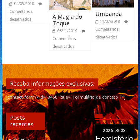
04/05/2018
Comentários
Umbanda
A Magia do
desativados
11/07/2018
Toque
Comentários
06/11/2019
desativados
Comentários
desativados
Receba informações exclusivas:
[contact-form-7 id="8450" title="Formulário de contato 1"]
Posts
recentes
2026-08-08
Hemisfério
Iaush leva o