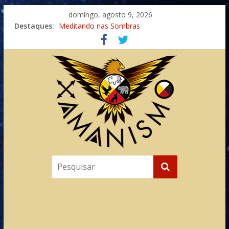
domingo, agosto 9, 2026
Destaques:
Meditando nas Sombras
Autosuficiência: A Jornada do Espírito Ancestral
Xamanismo Universal
Totens – Caminho Espiritual – Crescimento
Imaginação na Cura