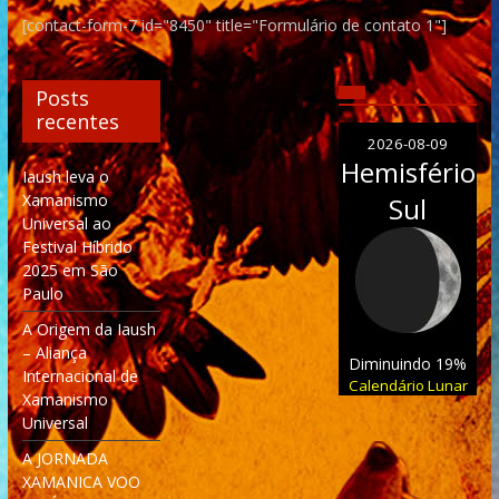
[contact-form-7 id="8450" title="Formulário de contato 1"]
Posts
recentes
2026-08-09
Hemisfério
Iaush leva o
Xamanismo
Sul
Universal ao
Festival Híbrido
2025 em São
Paulo
A Origem da Iaush
– Aliança
Diminuindo 19%
Internacional de
Calendário Lunar
Xamanismo
Universal
A JORNADA
XAMANICA VOO