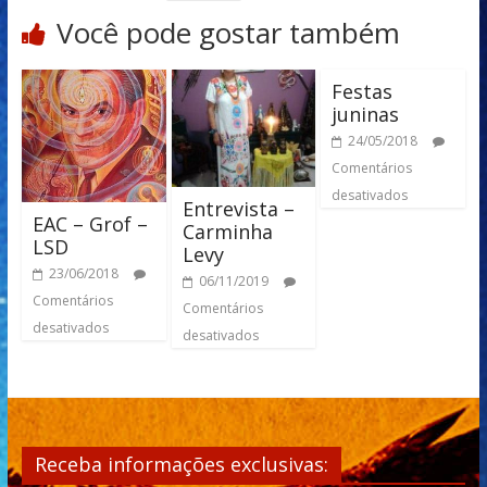
Você pode gostar também
Festas
juninas
24/05/2018
Comentários
desativados
Entrevista –
EAC – Grof –
Carminha
LSD
Levy
23/06/2018
06/11/2019
Comentários
Comentários
desativados
desativados
Receba informações exclusivas: