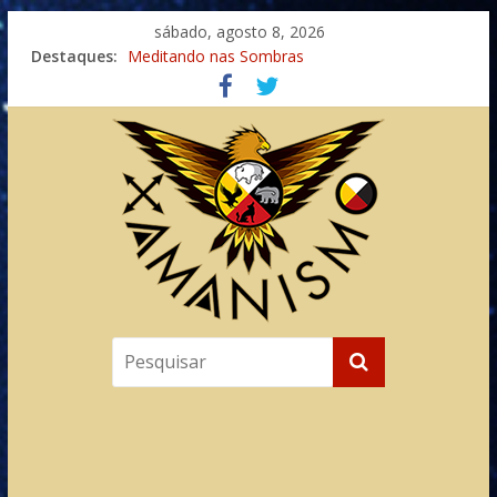
sábado, agosto 8, 2026
Destaques:
Meditando nas Sombras
Autosuficiência: A Jornada do Espírito Ancestral
Xamanismo Universal
Totens – Caminho Espiritual – Crescimento
Imaginação na Cura