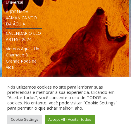
Universal
A JORNADA
XAMANICA VOO
DA ÁGUIA
CALENDARIO LÉO
ARTESE 2024
Viemos Aqui – Um
Chamado à
Grande Roda da
Vida
Nós utilizamos cookies no site para lembrar suas
preferencias e melhorar a sua experiência. Clicando em
“Aceitar todos”, você consente o uso de TODOS os
cookies. No entanto, você pode visitar "Cookie Settings"
Desenvolvido: Moleculas4D - Engenharia Espacial e
para permitir o que achar melhor, aho.
Tecnologia [moleculas4d.com.br]
Cookie Settings
Accept All - Aceitar todos