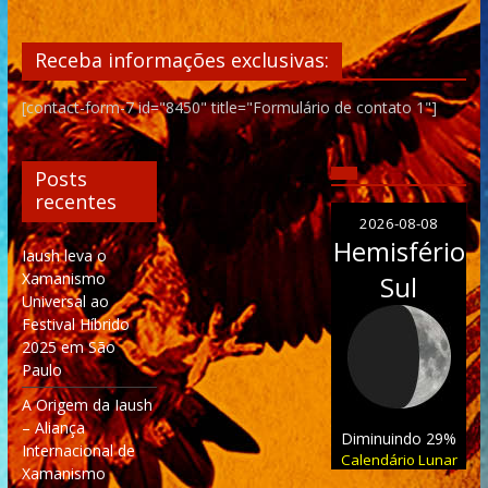
Receba informações exclusivas:
[contact-form-7 id="8450" title="Formulário de contato 1"]
Posts
recentes
2026-08-08
Hemisfério
Iaush leva o
Xamanismo
Sul
Universal ao
Festival Híbrido
2025 em São
Paulo
A Origem da Iaush
– Aliança
Diminuindo 29%
Internacional de
Calendário Lunar
Xamanismo