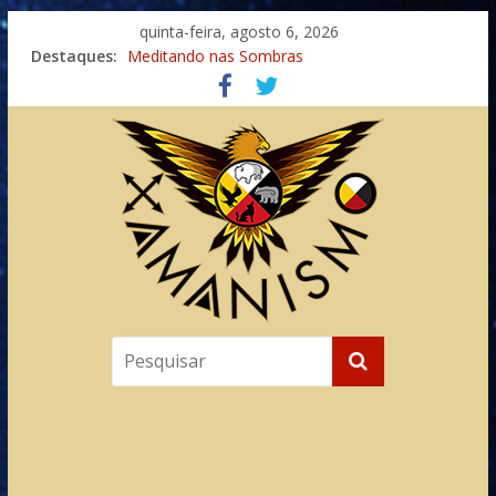
quinta-feira, agosto 6, 2026
Destaques:
Meditando nas Sombras
Autosuficiência: A Jornada do Espírito Ancestral
Xamanismo Universal
Totens – Caminho Espiritual – Crescimento
Imaginação na Cura