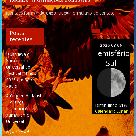
[contact-form-7 id="8450" title="Formulário de contato 1"]
Posts
recentes
2026-08-06
Hemisfério
Iaush leva o
Xamanismo
Sul
Universal ao
Festival Híbrido
2025 em São
Paulo
A Origem da Iaush
– Aliança
Diminuindo 51%
Internacional de
Calendário Lunar
Xamanismo
Universal
A JORNADA