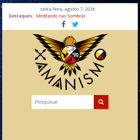
sexta-feira, agosto 7, 2026
Destaques:
Meditando nas Sombras
Autosuficiência: A Jornada do Espírito Ancestral
Xamanismo Universal
Totens – Caminho Espiritual – Crescimento
Imaginação na Cura