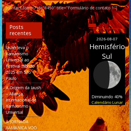
[contact-form-7 id="8450" title="Formulário de contato 1"]
Posts
recentes
2026-08-07
Hemisfério
Iaush leva o
Xamanismo
Sul
Universal ao
Festival Híbrido
2025 em São
Paulo
A Origem da Iaush
– Aliança
Diminuindo 40%
Internacional de
Calendário Lunar
Xamanismo
Universal
A JORNADA
XAMANICA VOO