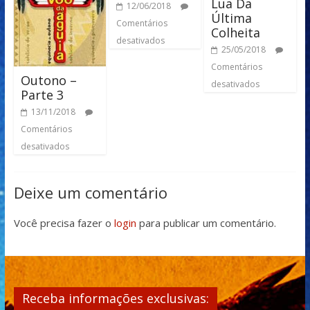
Lua Da
12/06/2018
Última
Comentários
Colheita
desativados
25/05/2018
Comentários
Outono –
desativados
Parte 3
13/11/2018
Comentários
desativados
Deixe um comentário
Você precisa fazer o
login
para publicar um comentário.
Receba informações exclusivas: