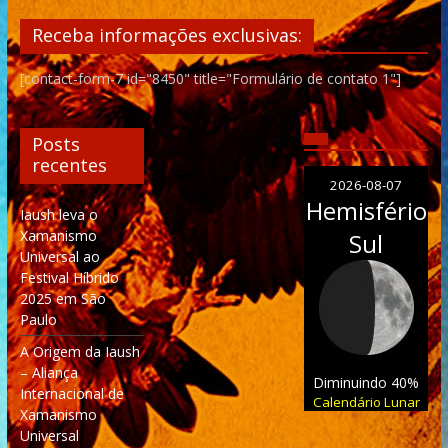
Receba informações exclusivas:
[contact-form-7 id="8450" title="Formulário de contato 1"]
Posts
recentes
2026-08-07
Hemisfério
Iaush leva o
Xamanismo
Sul
Universal ao
Festival Híbrido
2025 em São
Paulo
A Origem da Iaush
– Aliança
Diminuindo 40%
Internacional de
Calendário Lunar
Xamanismo
Universal