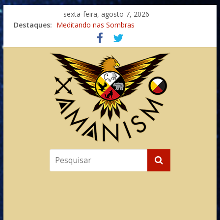
sexta-feira, agosto 7, 2026
Destaques:
Meditando nas Sombras
Autosuficiência: A Jornada do Espírito Ancestral
Xamanismo Universal
Totens – Caminho Espiritual – Crescimento
Imaginação na Cura