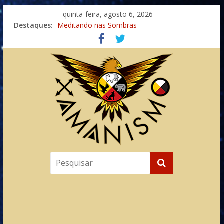
quinta-feira, agosto 6, 2026
Destaques:
Meditando nas Sombras
Autosuficiência: A Jornada do Espírito Ancestral
Xamanismo Universal
Totens – Caminho Espiritual – Crescimento
Imaginação na Cura