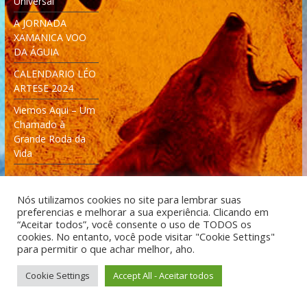
Universal
A JORNADA
XAMANICA VOO
DA ÁGUIA
CALENDARIO LÉO
ARTESE 2024
Viemos Aqui – Um
Chamado à
Grande Roda da
Vida
Nós utilizamos cookies no site para lembrar suas
preferencias e melhorar a sua experiência. Clicando em
“Aceitar todos”, você consente o uso de TODOS os
cookies. No entanto, você pode visitar "Cookie Settings"
Desenvolvido: Moleculas4D - Engenharia Espacial e
para permitir o que achar melhor, aho.
Tecnologia [moleculas4d.com.br]
Cookie Settings
Accept All - Aceitar todos