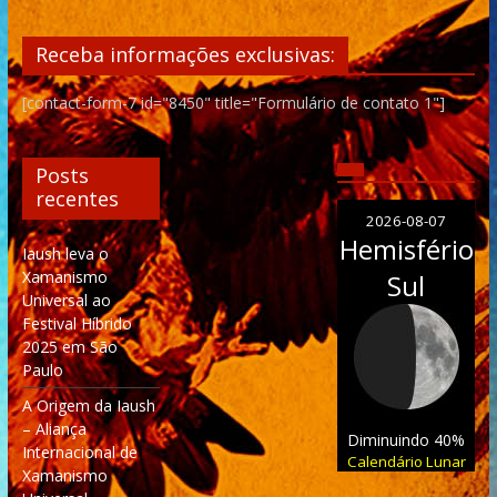
Receba informações exclusivas:
[contact-form-7 id="8450" title="Formulário de contato 1"]
Posts
recentes
2026-08-07
Hemisfério
Iaush leva o
Xamanismo
Sul
Universal ao
Festival Híbrido
2025 em São
Paulo
A Origem da Iaush
– Aliança
Diminuindo 40%
Internacional de
Calendário Lunar
Xamanismo