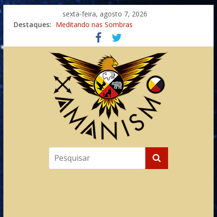
sexta-feira, agosto 7, 2026
Destaques:
Meditando nas Sombras
Autosuficiência: A Jornada do Espírito Ancestral
Xamanismo Universal
Totens – Caminho Espiritual – Crescimento
Imaginação na Cura