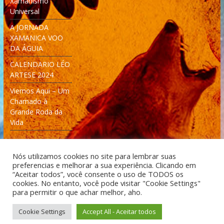
Xamanismo
Universal
A JORNADA
XAMANICA VOO
DA ÁGUIA
CALENDARIO LÉO
ARTESE 2024
Viemos Aqui – Um
Chamado à
Grande Roda da
Vida
Nós utilizamos cookies no site para lembrar suas
preferencias e melhorar a sua experiência. Clicando em
“Aceitar todos”, você consente o uso de TODOS os
cookies. No entanto, você pode visitar "Cookie Settings"
Desenvolvido: Moleculas4D - Engenharia Espacial e
para permitir o que achar melhor, aho.
Tecnologia [moleculas4d.com.br]
Cookie Settings
Accept All - Aceitar todos