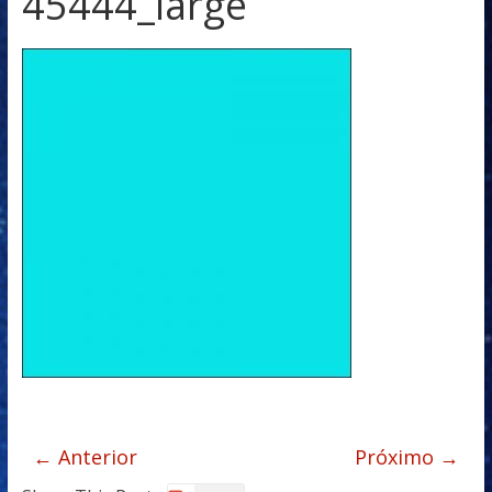
45444_large
← Anterior
Próximo →