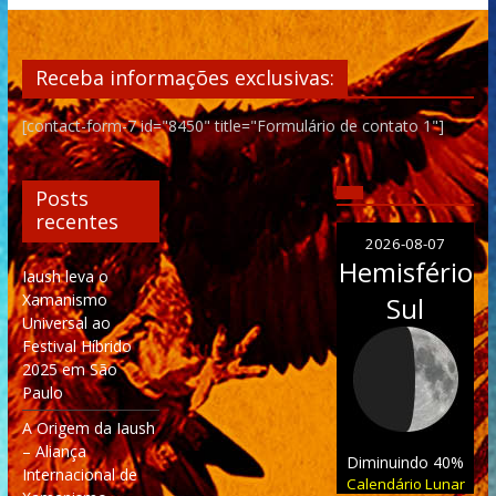
Receba informações exclusivas:
[contact-form-7 id="8450" title="Formulário de contato 1"]
Posts
recentes
2026-08-07
Hemisfério
Iaush leva o
Xamanismo
Sul
Universal ao
Festival Híbrido
2025 em São
Paulo
A Origem da Iaush
– Aliança
Diminuindo 40%
Internacional de
Calendário Lunar