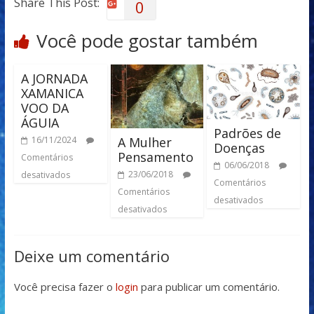
Share This Post:
0
Você pode gostar também
A JORNADA
XAMANICA
VOO DA
ÁGUIA
Padrões de
A Mulher
16/11/2024
Doenças
Pensamento
Comentários
06/06/2018
23/06/2018
desativados
Comentários
Comentários
desativados
desativados
Deixe um comentário
Você precisa fazer o
login
para publicar um comentário.