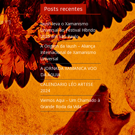
Posts recentes
to 1"]
Iaush leva o Xamanismo
Universal ao Festival Híbrido
2025 em São Paulo
A Origem da Iaush – Aliança
Internacional de Xamanismo
Universal
A JORNADA XAMANICA VOO
DA ÁGUIA
CALENDARIO LÉO ARTESE
2024
Viemos Aqui – Um Chamado à
Grande Roda da Vida