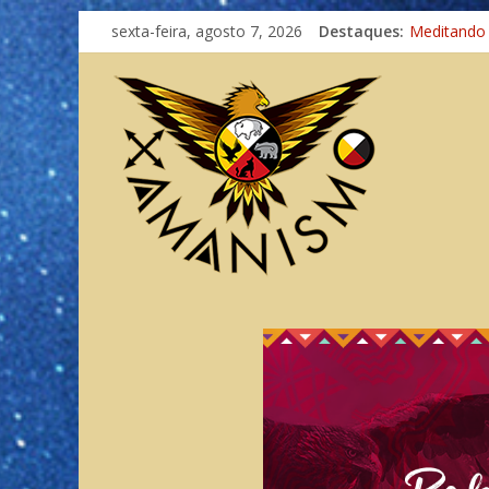
sexta-feira, agosto 7, 2026
Destaques:
Meditando
Autosuficiê
Xamanismo
Totens – C
Imaginação