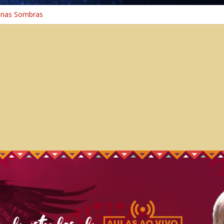
 nas Sombras
ncia: A Jornada do Espírito Ancestral
 Universal
aminho Espiritual – Crescimento
 na Cura