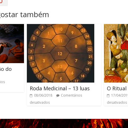
0
gostar também
ão do
ios
Roda Medicinal – 13 luas
O Ritual
08/06/2018
Comentários
17/04/201
desativados
desativados