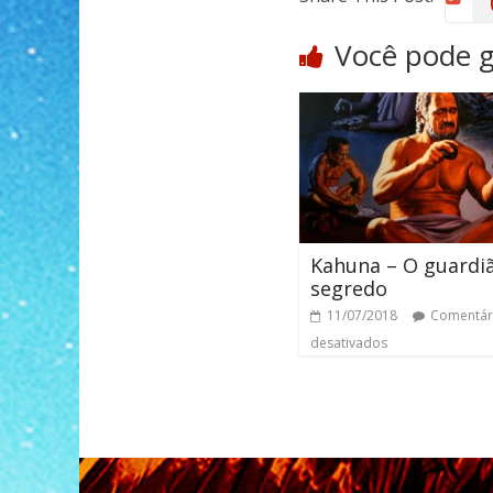
Você pode 
Kahuna – O guardi
segredo
11/07/2018
Comentár
desativados