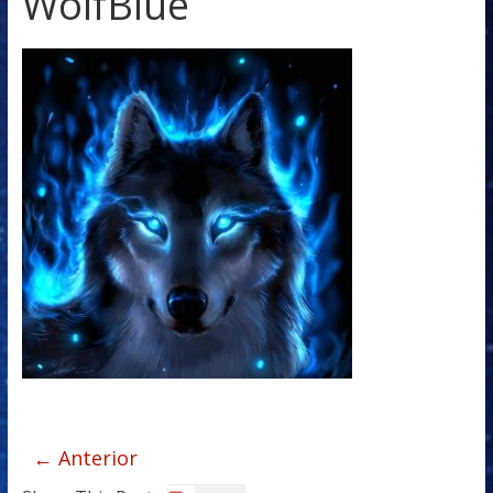
WolfBlue
← Anterior