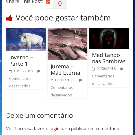
Share This Post:
0
Você pode gostar também
Meditando
Inverno –
nas Sombras
Parte 1
Jurema –
02/06/2018
10/11/2018
Mãe Eterna
Comentários
Comentários
08/11/2018
desativados
desativados
Comentários
desativados
Deixe um comentário
Você precisa fazer o
login
para publicar um comentário.