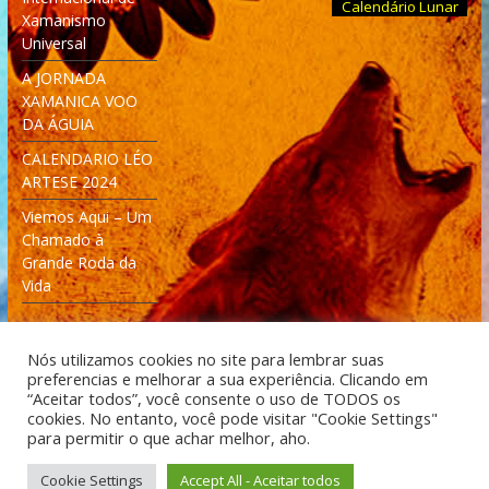
Calendário Lunar
Xamanismo
Universal
A JORNADA
XAMANICA VOO
DA ÁGUIA
CALENDARIO LÉO
ARTESE 2024
Viemos Aqui – Um
Chamado à
Grande Roda da
Vida
Nós utilizamos cookies no site para lembrar suas
preferencias e melhorar a sua experiência. Clicando em
“Aceitar todos”, você consente o uso de TODOS os
cookies. No entanto, você pode visitar "Cookie Settings"
Desenvolvido: Moleculas4D - Engenharia Espacial e
para permitir o que achar melhor, aho.
Tecnologia [moleculas4d.com.br]
Cookie Settings
Accept All - Aceitar todos