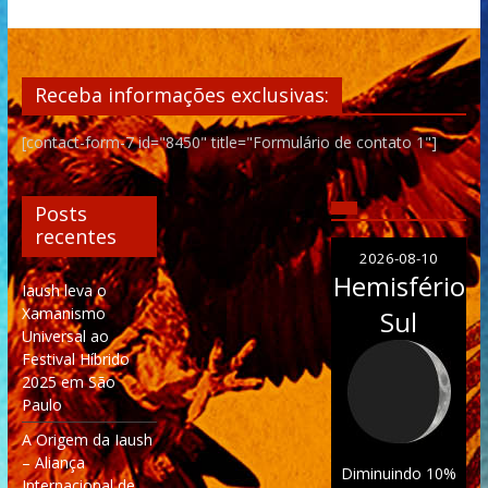
Receba informações exclusivas:
[contact-form-7 id="8450" title="Formulário de contato 1"]
Posts
recentes
2026-08-10
Hemisfério
Iaush leva o
Xamanismo
Sul
Universal ao
Festival Híbrido
2025 em São
Paulo
A Origem da Iaush
– Aliança
Diminuindo 10%
Internacional de