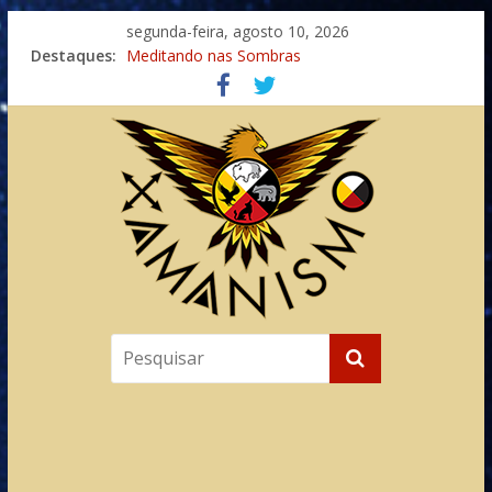
segunda-feira, agosto 10, 2026
Destaques:
Meditando nas Sombras
Autosuficiência: A Jornada do Espírito Ancestral
Xamanismo Universal
Totens – Caminho Espiritual – Crescimento
Imaginação na Cura