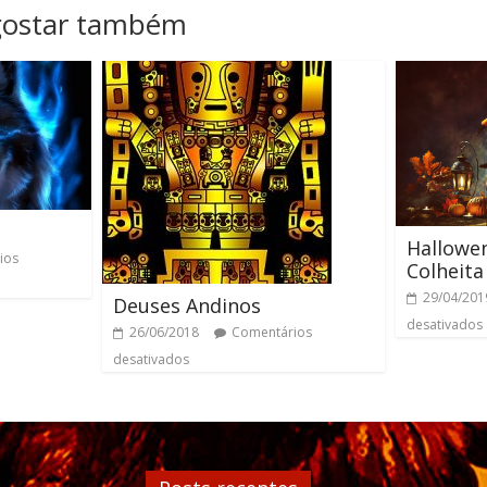
gostar também
Hallowen
ios
Colheita
29/04/201
Deuses Andinos
desativados
26/06/2018
Comentários
desativados