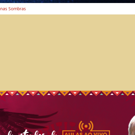
 nas Sombras
ncia: A Jornada do Espírito Ancestral
 Universal
aminho Espiritual – Crescimento
 na Cura