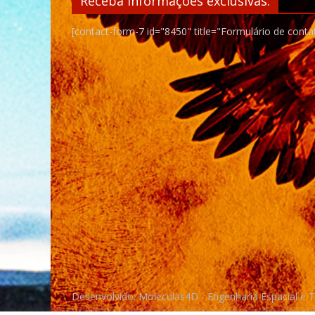
Receba informações exclusivas:
[contact-form-7 id="8450" title="Formulário de conta
Desenvolvido: Moleculas4D - Engenharia Espacial e 