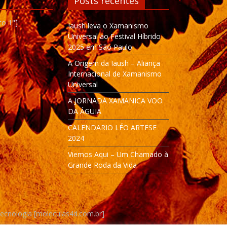
Posts recentes
to 1"]
Iaush leva o Xamanismo
Universal ao Festival Híbrido
2025 em São Paulo
A Origem da Iaush – Aliança
Internacional de Xamanismo
Universal
A JORNADA XAMANICA VOO
DA ÁGUIA
CALENDARIO LÉO ARTESE
2024
Viemos Aqui – Um Chamado à
Grande Roda da Vida
Tecnologia [moleculas4d.com.br]