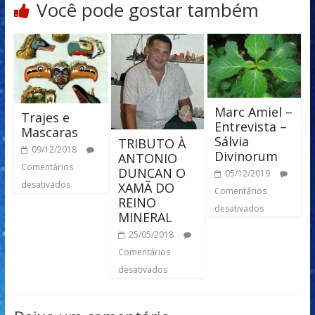
Você pode gostar também
Marc Amiel –
Trajes e
Entrevista –
Mascaras
Sálvia
TRIBUTO À
09/12/2018
Divinorum
ANTONIO
Comentários
DUNCAN O
05/12/2019
desativados
XAMÃ DO
Comentários
REINO
desativados
MINERAL
25/05/2018
Comentários
desativados