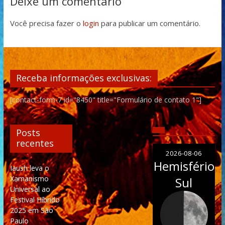
Deixe um comentário
Você precisa fazer o
login
para publicar um comentário.
Receba informações exclusivas:
[contact-form-7 id="8450" title="Formulário de contato 1"]
Posts
recentes
2026-08-06
Hemisfério
Iaush leva o
Xamanismo
Sul
Universal ao
Festival Híbrido
2025 em São
Paulo