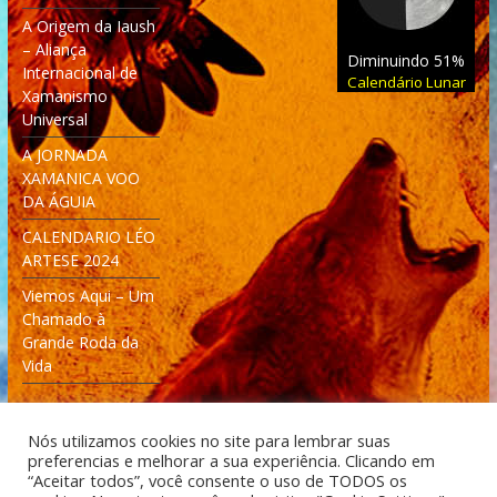
A Origem da Iaush
– Aliança
Diminuindo 51%
Internacional de
Calendário Lunar
Xamanismo
Universal
A JORNADA
XAMANICA VOO
DA ÁGUIA
CALENDARIO LÉO
ARTESE 2024
Viemos Aqui – Um
Chamado à
Grande Roda da
Vida
Nós utilizamos cookies no site para lembrar suas
preferencias e melhorar a sua experiência. Clicando em
“Aceitar todos”, você consente o uso de TODOS os