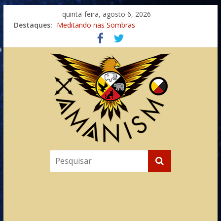
quinta-feira, agosto 6, 2026
Destaques:
Meditando nas Sombras
Autosuficiência: A Jornada do Espírito Ancestral
Xamanismo Universal
Totens – Caminho Espiritual – Crescimento
Imaginação na Cura