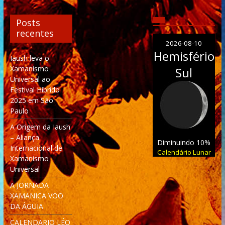
Posts
recentes
2026-08-10
Hemisfério
Iaush leva o
Xamanismo
Sul
Universal ao
Festival Híbrido
2025 em São
Paulo
A Origem da Iaush
– Aliança
Diminuindo 10%
Internacional de
Calendário Lunar
Xamanismo
Universal
A JORNADA
XAMANICA VOO
DA ÁGUIA
CALENDARIO LÉO