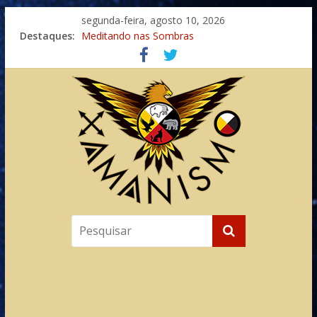
segunda-feira, agosto 10, 2026
Destaques:
Meditando nas Sombras
Autosuficiência: A Jornada do Espírito Ancestral
Xamanismo Universal
Totens – Caminho Espiritual – Crescimento
Imaginação na Cura