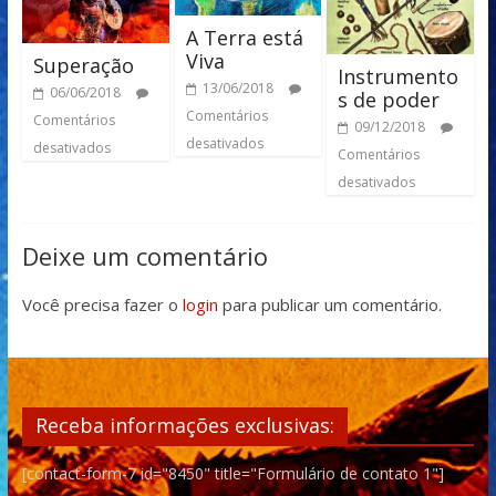
A Terra está
Viva
Superação
Instrumento
13/06/2018
06/06/2018
s de poder
Comentários
Comentários
09/12/2018
desativados
desativados
Comentários
desativados
Deixe um comentário
Você precisa fazer o
login
para publicar um comentário.
Receba informações exclusivas:
[contact-form-7 id="8450" title="Formulário de contato 1"]