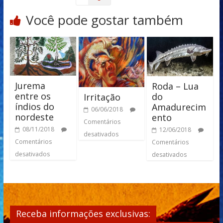
Você pode gostar também
Jurema
Roda – Lua
entre os
do
Irritação
índios do
Amadurecim
06/06/2018
nordeste
ento
Comentários
08/11/2018
12/06/2018
desativados
Comentários
Comentários
desativados
desativados
Receba informações exclusivas: