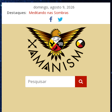
domingo, agosto 9, 2026
Destaques:
Meditando nas Sombras
Autosuficiência: A Jornada do Espírito Ancestral
Xamanismo Universal
Totens – Caminho Espiritual – Crescimento
Imaginação na Cura