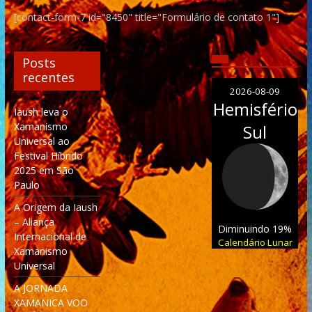
[contact-form-7 id="8450" title="Formulário de contato 1"]
Posts
recentes
2026-08-09
Hemisfério
Iaush leva o
Xamanismo
Sul
Universal ao
Festival Híbrido
2025 em São
Paulo
A Origem da Iaush
– Aliança
Diminuindo 19%
Internacional de
Calendário Lunar
Xamanismo
Universal
A JORNADA
XAMANICA VOO