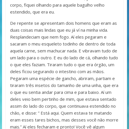
corpo, fiquei olhando para aquele bagulho velho
estendido, que era eu.
De repente se apresentam dois homens que eram as
duas coisas mais lindas que eu já ví na minha vida.
Resplandeciam que nem fogo. Aí eles pegaram e
sacaram o meu esqueleto todinho de dentro de toda
aquela carne, sem machucar nada. E vibravam tudo de
um lado para o outro. E eu do lado de cá, olhando tudo
o que eles faziam. Tiraram tudo o que era órgão, um
deles ficou segurando o intestino com as mãos.
Pegaram uma espécie de gancho, abriram, partiam e
tiraram três insetos do tamanho de uma unha, que era
o que eu sentia andar para cima e para baixo. Aí um
deles veio bem pertinho de mim, que estava sentado
assim do lado do corpo, que continuava estendido no
chão, e disse: ” Está aqui. Quem estava te matando
eram esses tares bichos, mas desses você não morre
mais.” Aí eles fecharam e pronto! Você vê algum