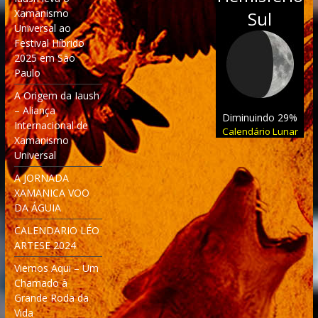
Xamanismo
Sul
Universal ao
Festival Híbrido
2025 em São
Paulo
A Origem da Iaush
– Aliança
Diminuindo 29%
Internacional de
Calendário Lunar
Xamanismo
Universal
A JORNADA
XAMANICA VOO
DA ÁGUIA
CALENDARIO LÉO
ARTESE 2024
Viemos Aqui – Um
Chamado à
Grande Roda da
Vida