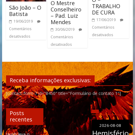
O Mestre
TRABALHO
São João – O
Conselheiro
DE CURA
Batista
– Pad. Luiz
17/06/2019
Mendes
19/06/2019
Comentários
Comentários
30/06/2019
desativados
desativados
Comentários
desativados
Receba informações exclusivas:
[contact-form-7 id="8450" title="Formulário de contato 1"]
Posts
recentes
2026-08-08
Hemisfério
Iaush leva o