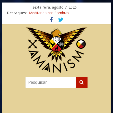
sexta-feira, agosto 7, 2026
Imaginação na Cura
Destaques:
Meditando nas Sombras
Autosuficiência: A Jornada do Espírito Ancestral
Xamanismo Universal
Totens – Caminho Espiritual – Crescimento