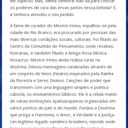
lhe suplicou: Mas, Minha Senhora! Não dá para colocar
os poderes de cura das ervas juntos nessa bebida? E,
a Senhora atendeu o seu pedido.
A fama de curador do Mestre Irineu, espalhou-se pela
cidade do Rio Branco, era procurado por pessoas das
mais diversas condições sociais, culturais. Foi filiado ao
Centro da Comunhão do Pensamento, onde recebeu
honrarias, e também filiado à Antiga Rosa Mística
Rosacruz. Mestre Irineu ainda realiza curas na
doutrina. Deixou mensagens canalizadas através de
um conjunto de hinos (hinário) inspirados pela Rainha
da Floresta e Seres Divinos. Canções de poder que
transmitem com uma linguagem simples e poética
cabocla, os ensinamentos bíblicos. Ele é a célula-mater.
de várias instituições ayahuasqueiras organizadas em
vários pontos do país e do mundo. Fundou a Doutrina
que prega a Harmonia, o Amor, a Verdade e a Justiça.
Um legítimo legado xamânico brasileiro, nascido onde