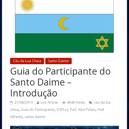
Céu da Lua Cheia
Santo Daime
Guia do Participante do
Santo Daime –
Introdução
21/06/2019
Leo Artese
4846 Views
ceu da lua
,
,
,
,
cheia
Guia do Participante
ICEFLU
Pad. Alex Polari
Pad.
,
Alfredo
santo daime