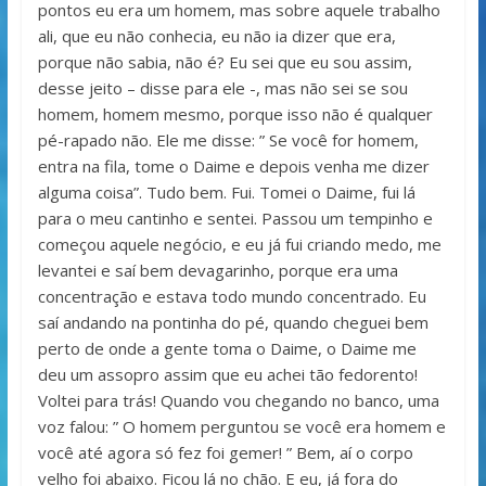
pontos eu era um homem, mas sobre aquele trabalho
ali, que eu não conhecia, eu não ia dizer que era,
porque não sabia, não é? Eu sei que eu sou assim,
desse jeito – disse para ele -, mas não sei se sou
homem, homem mesmo, porque isso não é qualquer
pé-rapado não. Ele me disse: ” Se você for homem,
entra na fila, tome o Daime e depois venha me dizer
alguma coisa”. Tudo bem. Fui. Tomei o Daime, fui lá
para o meu cantinho e sentei. Passou um tempinho e
começou aquele negócio, e eu já fui criando medo, me
levantei e saí bem devagarinho, porque era uma
concentração e estava todo mundo concentrado. Eu
saí andando na pontinha do pé, quando cheguei bem
perto de onde a gente toma o Daime, o Daime me
deu um assopro assim que eu achei tão fedorento!
Voltei para trás! Quando vou chegando no banco, uma
voz falou: ” O homem perguntou se você era homem e
você até agora só fez foi gemer! ” Bem, aí o corpo
velho foi abaixo. Ficou lá no chão. E eu, já fora do