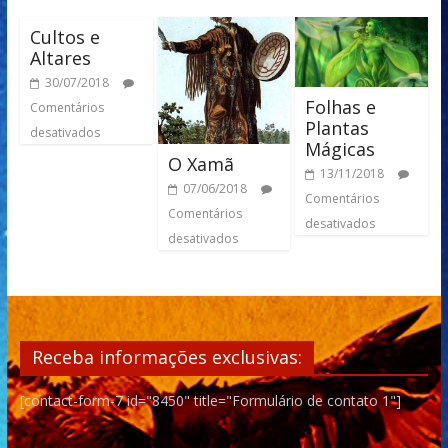
Cultos e
Altares
30/07/2018
Folhas e
Comentários
Plantas
desativados
Mágicas
O Xamã
13/11/2018
07/06/2018
Comentários
Comentários
desativados
desativados
Receba informações exclusivas:
[contact-form-7 id="8450" title="Formulário de contato 1"]