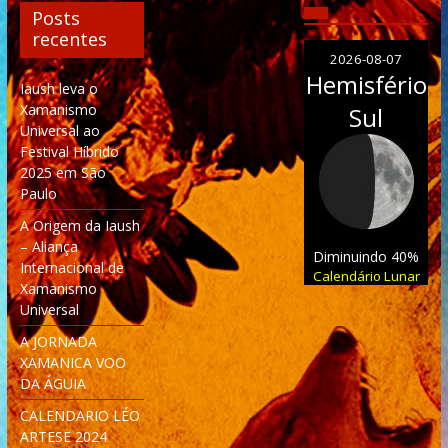
Posts
recentes
2026-08-07
Hemisfério
Iaush leva o
Xamanismo
Sul
Universal ao
Festival Híbrido
2025 em São
Paulo
A Origem da Iaush
– Aliança
Diminuindo 40%
Internacional de
Calendário Lunar
Xamanismo
Universal
A JORNADA
XAMANICA VOO
DA ÁGUIA
CALENDARIO LÉO
ARTESE 2024