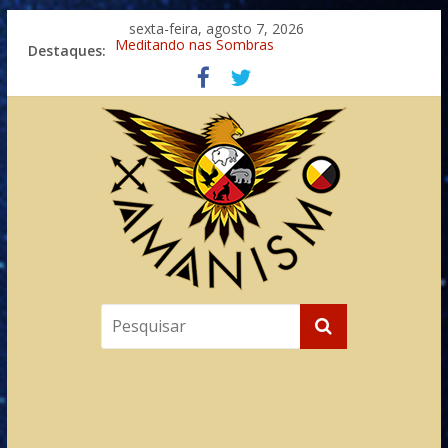
sexta-feira, agosto 7, 2026
Destaques:
Meditando nas Sombras
Autosuficiência: A Jornada do Espírito Ancestral
Xamanismo Universal
Totens – Caminho Espiritual – Crescimento
Imaginação na Cura