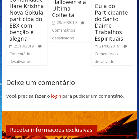
Hallowen e a
Guia do
Hare Krishna
Ultima
Participante
Nova Gokula
Colheita
do Santo
participa do
29/04/2019
Daime –
EBX com
Comentários
Trabalhos
benção e
Espirituais
alegria
desativados
21/06/2019
25/10/2019
Comentários
Comentários
desativados
desativados
Deixe um comentário
Você precisa fazer o
login
para publicar um comentário.
Receba informações exclusivas: