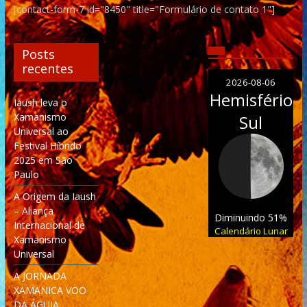
[contact-form-7 id="8450" title="Formulário de contato 1"]
Posts
recentes
2026-08-06
Hemisfério
Iaush leva o
Xamanismo
Sul
Universal ao
Festival Híbrido
2025 em São
Paulo
A Origem da Iaush
– Aliança
Diminuindo 51%
Internacional de
Calendário Lunar
Xamanismo
Universal
A JORNADA
XAMANICA VOO
DA ÁGUIA