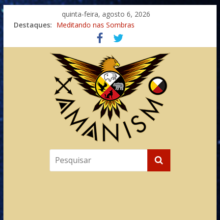
quinta-feira, agosto 6, 2026
Destaques:
Meditando nas Sombras
Autosuficiência: A Jornada do Espírito Ancestral
Xamanismo Universal
Totens – Caminho Espiritual – Crescimento
Imaginação na Cura