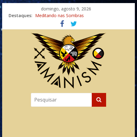
domingo, agosto 9, 2026
Destaques:
Meditando nas Sombras
Autosuficiência: A Jornada do Espírito Ancestral
Xamanismo Universal
Totens – Caminho Espiritual – Crescimento
Imaginação na Cura