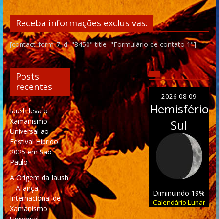
Receba informações exclusivas:
[contact-form-7 id="8450" title="Formulário de contato 1"]
Posts
recentes
2026-08-09
Hemisfério
Iaush leva o
Xamanismo
Sul
Universal ao
Festival Híbrido
2025 em São
Paulo
A Origem da Iaush
– Aliança
Diminuindo 19%
Internacional de
Calendário Lunar
Xamanismo
Universal