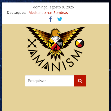
domingo, agosto 9, 2026
Destaques:
Meditando nas Sombras
Autosuficiência: A Jornada do Espírito Ancestral
Xamanismo Universal
Totens – Caminho Espiritual – Crescimento
Imaginação na Cura