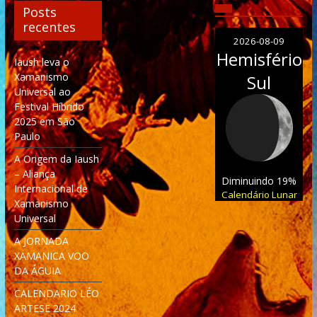
Posts
recentes
2026-08-09
Hemisfério
Iaush leva o
Xamanismo
Sul
Universal ao
Festival Híbrido
2025 em São
Paulo
A Origem da Iaush
– Aliança
Diminuindo 19%
Internacional de
Calendário Lunar
Xamanismo
Universal
A JORNADA
XAMANICA VOO
DA ÁGUIA
CALENDARIO LÉO
ARTESE 2024