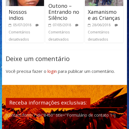
Outono –
Nossos
Xamanismo
Entrando no
indios
e as Crianças
Silêncio
05/07/2018
28/06/2018
07/05/2018
Comentários
Comentários
Comentários
desativados
desativados
desativados
Deixe um comentário
Você precisa fazer o
login
para publicar um comentário.
Receba informações exclusivas:
[contact-form-7 id="8450" title="Formulário de contato 1"]