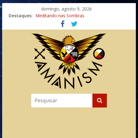
domingo, agosto 9, 2026
Destaques:
Meditando nas Sombras
Autosuficiência: A Jornada do Espírito Ancestral
Xamanismo Universal
Totens – Caminho Espiritual – Crescimento
Imaginação na Cura