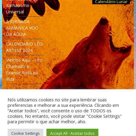
Calendário Lunar
Xamanismo
Universal
A JORNADA
XAMANICA VOO
DA ÁGUIA
CALENDARIO LÉO
ARTESE 2024
Viemos Aqui – Um
Chamado à
Grande Roda da
Vida
Nós utilizamos cookies no site para lembrar suas
preferencias e melhorar a sua experiência. Clicando em
“Aceitar todos”, você consente o uso de TODOS os
cookies. No entanto, você pode visitar "Cookie Settings"
Desenvolvido: Moleculas4D - Engenharia Espacial e
para permitir o que achar melhor, aho.
Tecnologia [moleculas4d.com.br]
Cookie Settings
Accept All - Aceitar todos