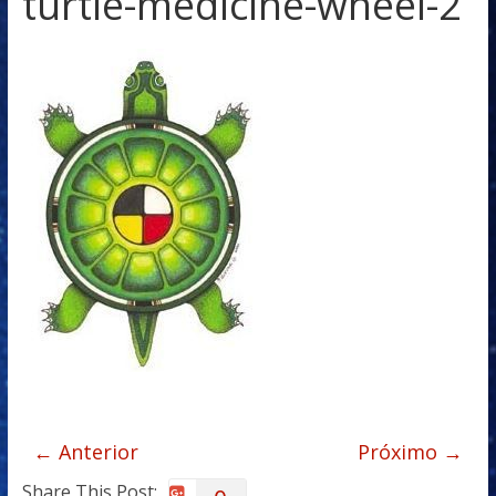
turtle-medicine-wheel-2
← Anterior
Próximo →
Share This Post: