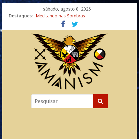
sábado, agosto 8, 2026
Destaques:
Meditando nas Sombras
Autosuficiência: A Jornada do Espírito Ancestral
Xamanismo Universal
Totens – Caminho Espiritual – Crescimento
Imaginação na Cura