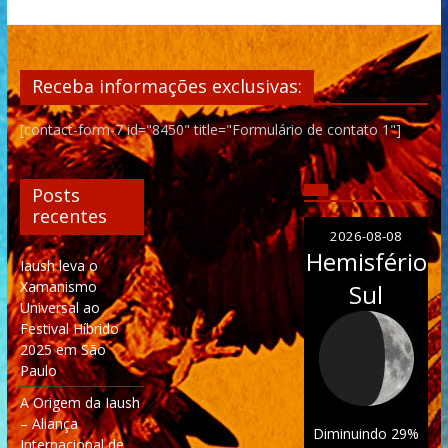
Receba informações exclusivas:
[contact-form-7 id="8450" title="Formulário de contato 1"]
Posts
recentes
2026-08-08
Hemisfério
Iaush leva o
Xamanismo
Sul
Universal ao
Festival Híbrido
2025 em São
Paulo
A Origem da Iaush
– Aliança
Diminuindo 29%
Internacional de