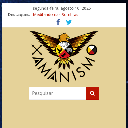
segunda-feira, agosto 10, 2026
Destaques:
Meditando nas Sombras
Autosuficiência: A Jornada do Espírito Ancestral
Xamanismo Universal
Totens – Caminho Espiritual – Crescimento
Imaginação na Cura