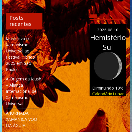
Posts
recentes
2026-08-10
Hemisfério
Iaush leva o
Xamanismo
Sul
Universal ao
Festival Híbrido
2025 em São
Paulo
A Origem da Iaush
– Aliança
Diminuindo 10%
Internacional de
Calendário Lunar
Xamanismo
Universal
A JORNADA
XAMANICA VOO
DA ÁGUIA