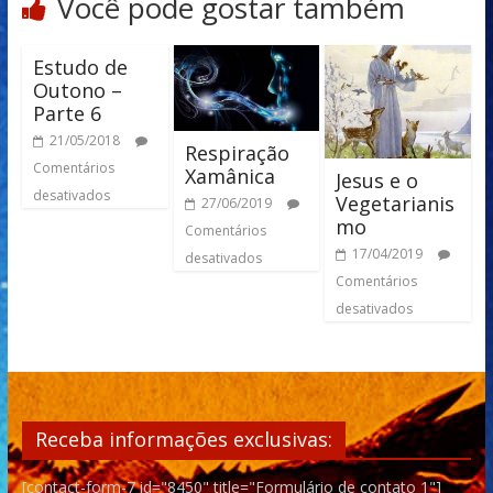
Você pode gostar também
Estudo de
Outono –
Parte 6
21/05/2018
Respiração
Comentários
Xamânica
Jesus e o
desativados
Vegetarianis
27/06/2019
mo
Comentários
17/04/2019
desativados
Comentários
desativados
Receba informações exclusivas:
[contact-form-7 id="8450" title="Formulário de contato 1"]