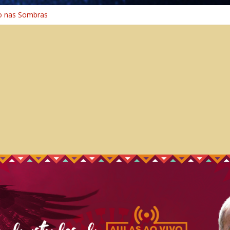
o nas Sombras
ência: A Jornada do Espírito Ancestral
o Universal
Caminho Espiritual – Crescimento
o na Cura