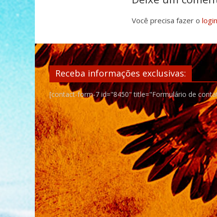
Você precisa fazer o
logi
Receba informações exclusivas:
[contact-form-7 id="8450" title="Formulário de conta