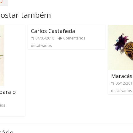
0
gostar também
Carlos Castañeda
04/05/2018
Comentários
desativados
Maracás
06/12/201
para o
desativados
ios
ário