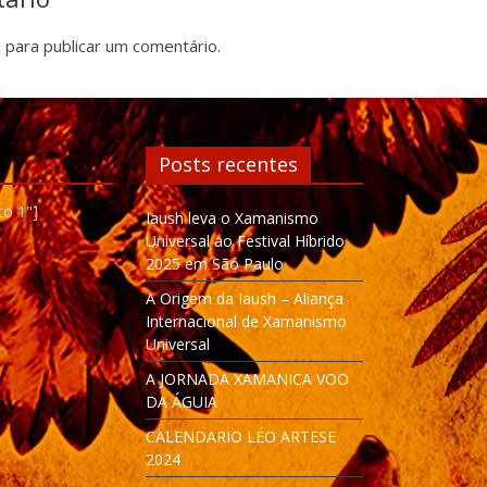
n
para publicar um comentário.
Posts recentes
to 1"]
Iaush leva o Xamanismo
Universal ao Festival Híbrido
2025 em São Paulo
A Origem da Iaush – Aliança
Internacional de Xamanismo
Universal
A JORNADA XAMANICA VOO
DA ÁGUIA
CALENDARIO LÉO ARTESE
2024