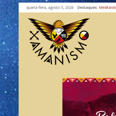
quarta-feira, agosto 5, 2026
Destaques:
Meditand
Autosufici
Xamanism
Totens – 
Imaginaçã