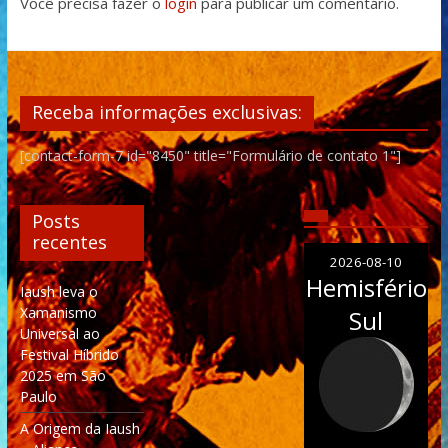
Você precisa fazer o
login
para publicar um comentário.
Receba informações exclusivas:
[contact-form-7 id="8450" title="Formulário de contato 1"]
Posts
recentes
2026-08-10
Hemisfério
Iaush leva o
Xamanismo
Sul
Universal ao
Festival Híbrido
2025 em São
Paulo
A Origem da Iaush