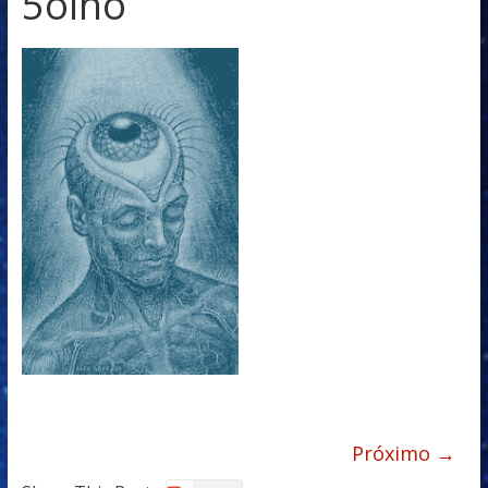
5olho
Próximo →