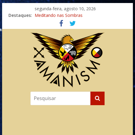
segunda-feira, agosto 10, 2026
Destaques:
Meditando nas Sombras
Autosuficiência: A Jornada do Espírito Ancestral
Xamanismo Universal
Totens – Caminho Espiritual – Crescimento
Imaginação na Cura