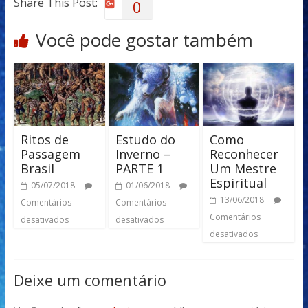
Share This Post:
0
Você pode gostar também
Ritos de
Estudo do
Como
Passagem
Inverno –
Reconhecer
Brasil
PARTE 1
Um Mestre
Espiritual
05/07/2018
01/06/2018
13/06/2018
Comentários
Comentários
Comentários
desativados
desativados
desativados
Deixe um comentário