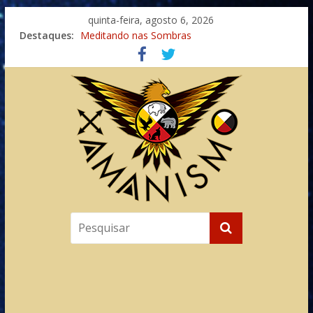
quinta-feira, agosto 6, 2026
Destaques:
Meditando nas Sombras
Autosuficiência: A Jornada do Espírito Ancestral
Xamanismo Universal
Totens – Caminho Espiritual – Crescimento
Imaginação na Cura