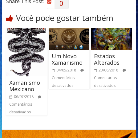
Share This Post:
0
Você pode gostar também
Um Novo
Estados
Xamanismo
Alterados
04/05/2018
23/06/2018
Comentários
Comentários
Xamanismo
desativados
desativados
Mexicano
06/07/2018
Comentários
desativados