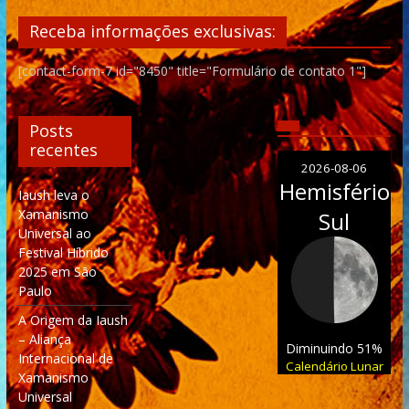
Receba informações exclusivas:
[contact-form-7 id="8450" title="Formulário de contato 1"]
Posts
recentes
2026-08-06
Hemisfério
Iaush leva o
Xamanismo
Sul
Universal ao
Festival Híbrido
2025 em São
Paulo
A Origem da Iaush
– Aliança
Diminuindo 51%
Internacional de
Calendário Lunar
Xamanismo
Universal