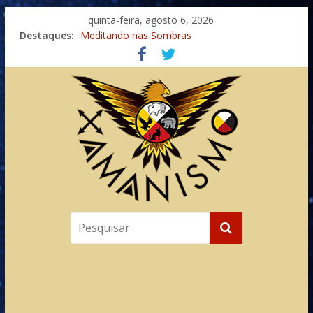
quinta-feira, agosto 6, 2026
Destaques:
Meditando nas Sombras
Autosuficiência: A Jornada do Espírito Ancestral
Xamanismo Universal
Totens – Caminho Espiritual – Crescimento
Imaginação na Cura