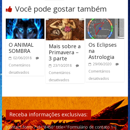
Você pode gostar também
O ANIMAL
Os Eclipses
Mais sobre a
SOMBRA
na
Primavera –
Astrologia
3 parte
02/06/2018
29/06/2020
Comentários
23/10/2018
Comentários
desativados
Comentários
desativados
desativados
Receba informações exclusivas:
[contact-form-7 id="8450" title="Formulário de contato 1"]