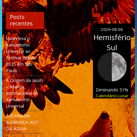
Posts
recentes
2026-08-06
Hemisfério
Iaush leva o
Xamanismo
Sul
Universal ao
Festival Híbrido
2025 em São
Paulo
A Origem da Iaush
– Aliança
Diminuindo 51%
Internacional de
Calendário Lunar
Xamanismo
Universal
A JORNADA
XAMANICA VOO
DA ÁGUIA