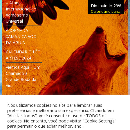
– Aliança
Diminuindo 29%
Internacional de
Calendário Lunar
Xamanismo
Universal
A JORNADA
XAMANICA VOO
DA ÁGUIA
CALENDARIO LÉO
ARTESE 2024
Viemos Aqui – Um
Chamado à
Grande Roda da
Vida
Nós utilizamos cookies no site para lembrar suas
preferencias e melhorar a sua experiência. Clicando em
“Aceitar todos”, você consente o uso de TODOS os
cookies. No entanto, você pode visitar "Cookie Settings"
Desenvolvido: Moleculas4D - Engenharia Espacial e
para permitir o que achar melhor, aho.