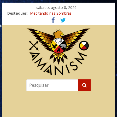
sábado, agosto 8, 2026
Destaques:
Meditando nas Sombras
Autosuficiência: A Jornada do Espírito Ancestral
Xamanismo Universal
Totens – Caminho Espiritual – Crescimento
Imaginação na Cura