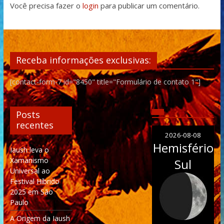
Você precisa fazer o
login
para publicar um comentário.
Receba informações exclusivas:
[contact-form-7 id="8450" title="Formulário de contato 1"]
Posts
recentes
2026-08-08
Hemisfério
Iaush leva o
Xamanismo
Sul
Universal ao
Festival Híbrido
2025 em São
Paulo
A Origem da Iaush