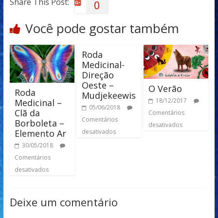
Share This Post:
0
Você pode gostar também
Roda
Medicinal-
Direção
Oeste –
O Verão
Roda
Mudjekeewis
18/12/2017
Medicinal –
05/06/2018
Clã da
Comentários
Comentários
Borboleta –
desativados
Elemento Ar
desativados
30/05/2018
Comentários
desativados
Deixe um comentário