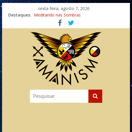
sexta-feira, agosto 7, 2026
Destaques:
Meditando nas Sombras
Autosuficiência: A Jornada do Espírito Ancestral
Xamanismo Universal
Totens – Caminho Espiritual – Crescimento
Imaginação na Cura