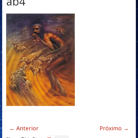
ab4
← Anterior
Próximo →