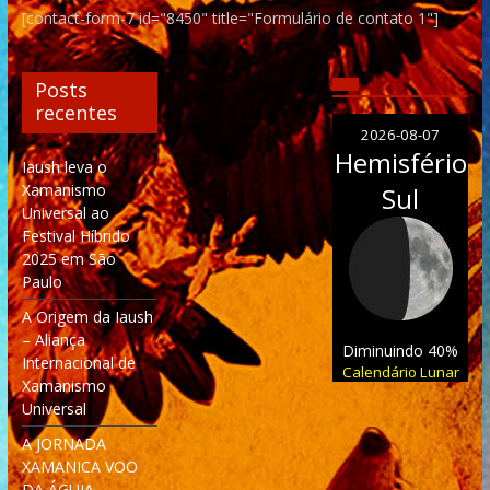
[contact-form-7 id="8450" title="Formulário de contato 1"]
Posts
recentes
2026-08-07
Hemisfério
Iaush leva o
Xamanismo
Sul
Universal ao
Festival Híbrido
2025 em São
Paulo
A Origem da Iaush
– Aliança
Diminuindo 40%
Internacional de
Calendário Lunar
Xamanismo
Universal
A JORNADA
XAMANICA VOO
DA ÁGUIA