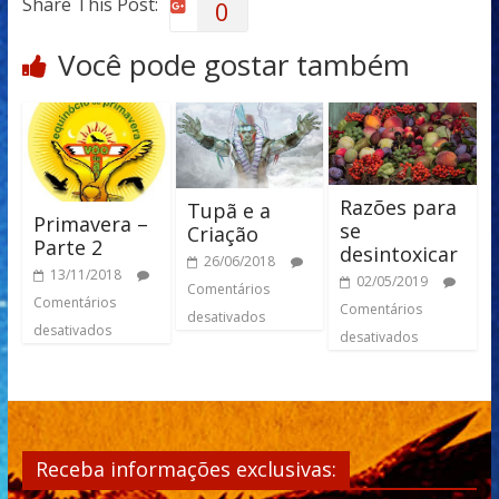
Share This Post:
0
Você pode gostar também
Razões para
Tupã e a
Primavera –
se
Criação
Parte 2
desintoxicar
26/06/2018
13/11/2018
02/05/2019
Comentários
Comentários
Comentários
desativados
desativados
desativados
Receba informações exclusivas: