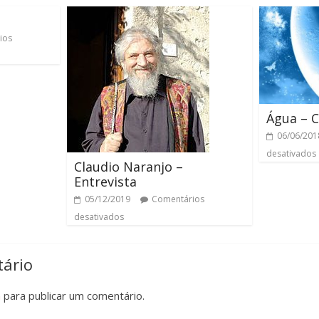
ios
Água – 
06/06/201
desativados
Claudio Naranjo –
Entrevista
05/12/2019
Comentários
desativados
ário
n
para publicar um comentário.