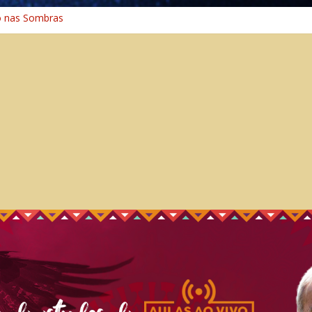
o nas Sombras
ência: A Jornada do Espírito Ancestral
 Universal
Caminho Espiritual – Crescimento
o na Cura