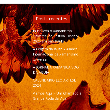
Posts recentes
to 1"]
Iaush leva o Xamanismo
Universal ao Festival Híbrido
2025 em São Paulo
A Origem da Iaush – Aliança
Internacional de Xamanismo
Universal
A JORNADA XAMANICA VOO
DA ÁGUIA
CALENDARIO LÉO ARTESE
2024
Viemos Aqui – Um Chamado à
Grande Roda da Vida