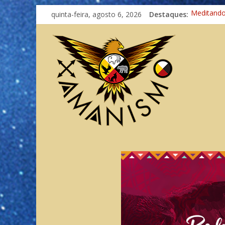
quinta-feira, agosto 6, 2026
Destaques:
Meditand
Autosufici
Xamanismo
Totens – 
Imaginaçã