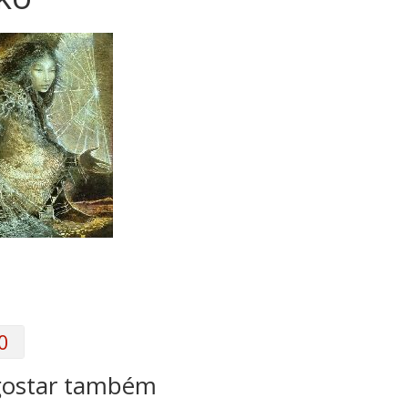
0
gostar também