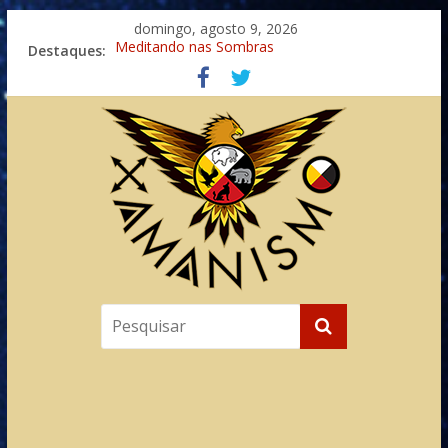
domingo, agosto 9, 2026
Destaques:
Meditando nas Sombras
Autosuficiência: A Jornada do Espírito Ancestral
Xamanismo Universal
Totens – Caminho Espiritual – Crescimento
Imaginação na Cura