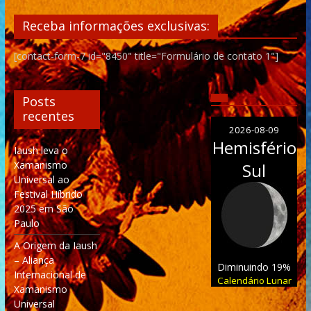
Receba informações exclusivas:
[contact-form-7 id="8450" title="Formulário de contato 1"]
Posts
recentes
2026-08-09
Hemisfério
Iaush leva o
Xamanismo
Sul
Universal ao
Festival Híbrido
2025 em São
Paulo
A Origem da Iaush
– Aliança
Diminuindo 19%
Internacional de
Calendário Lunar
Xamanismo
Universal