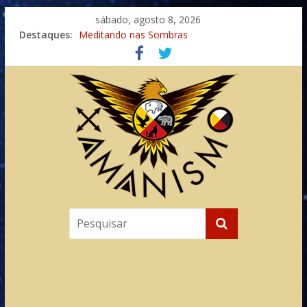
sábado, agosto 8, 2026
Imaginação na Cura
Destaques:
Meditando nas Sombras
Autosuficiência: A Jornada do Espírito Ancestral
Xamanismo Universal
Totens – Caminho Espiritual – Crescimento