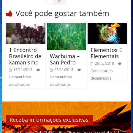
Você pode gostar também
1 Encontro
Elementos E
Wachuma –
Brasileiro de
Elementais
San Pedro
Xamanismo
29/05/2018
23/11/2018
13/11/2018
Comentários
Comentários
Comentários
desativados
desativados
desativados
Receba informações exclusivas:
[contact-form-7 id="8450" title="Formulário de contato 1"]