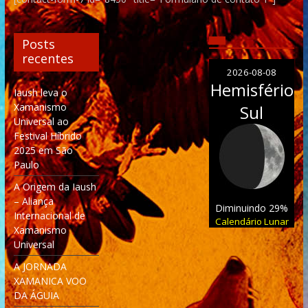
Posts
recentes
2026-08-08
Hemisfério
Iaush leva o
Xamanismo
Sul
Universal ao
Festival Híbrido
2025 em São
Paulo
A Origem da Iaush
– Aliança
Diminuindo 29%
Internacional de
Calendário Lunar
Xamanismo
Universal
A JORNADA
XAMANICA VOO
DA ÁGUIA