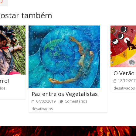
0
gostar também
O Verão
rro!
18/12/201
ios
desativados
Paz entre os Vegetalistas
04/02/2019
Comentários
desativados