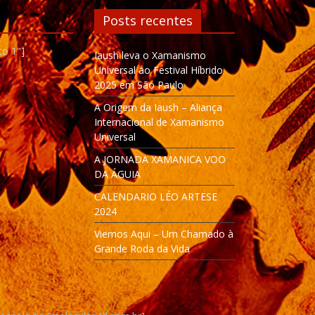
Posts recentes
to 1"]
Iaush leva o Xamanismo
Universal ao Festival Híbrido
2025 em São Paulo
A Origem da Iaush – Aliança
Internacional de Xamanismo
Universal
A JORNADA XAMANICA VOO
DA ÁGUIA
CALENDARIO LÉO ARTESE
2024
Viemos Aqui – Um Chamado à
Grande Roda da Vida