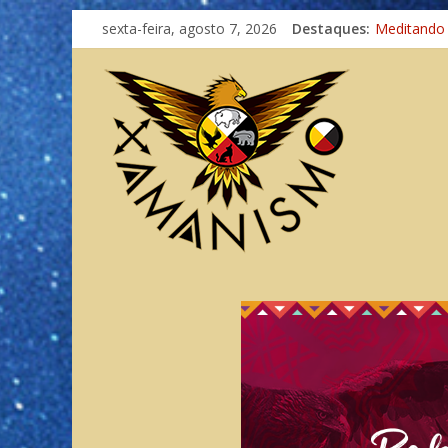
sexta-feira, agosto 7, 2026
Destaques:
Meditando
Autosuficiê
Xamanismo
Totens – C
Imaginação