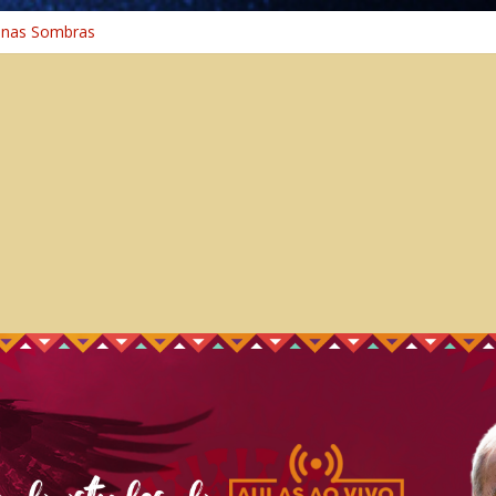
 nas Sombras
ncia: A Jornada do Espírito Ancestral
 Universal
aminho Espiritual – Crescimento
 na Cura